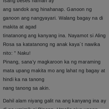
Isang beses naman ay
ang sandok ang hinahanap. Ganoon ng
ganoon ang nangyayari. Walang bagay na di
makita at agad
tinatanong ang kanyang ina. Nayamot si Aling
Rosa sa katatanong ng anak kaya´t nawika
nito: ” Naku!
Pinang, sana’y magkaroon ka ng maraming
mata upang makita mo ang lahat ng bagay at
hindi ka na tanong
nang tanong sa akin.
Dahil alam niyang galit na ang kanyang ina ay