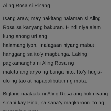
Aling Rosa si Pinang.
Isang araw, may nakitang halaman si Aling
Rosa sa kanyang bakuran. Hindi niya alam
kung anong uri ang
halamang iyon. Inalagaan niyang mabuti
hanggang sa ito’y magbunga. Laking
pagkamangha ni Aling Rosa ng
makita ang anyo ng bunga nito. Ito’y hugis-
ulo ng tao at napapalibutan ng mata.
Biglang naalaala ni Aling Rosa ang huli niyang
sinabi kay Pina, na sana’y magkaroon ito ng