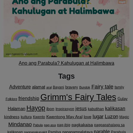
Ano ang Parabula? Kahulugan at Halimbawa
Tags
Fairy tale
Adventure
alamat
bravery
Bayani
family
aral
Bundok
Grimm's Fairy Tales
friendship
Gulay
Folklore
Hayop
kalikasan
Halaman
jesus
ibon
Inspirasyon
kabutihan
lugar
Luzon
Kwentong May Aral
love
kindness
kultura
Kwento
Magic
Mindanao
pagkakaisa
pag-ibig
pagpapahalaga sa
Pabula
pag-asa
parable
pananampalataya
kalikasan
Pamilya
Parabula
pagpapakasakit