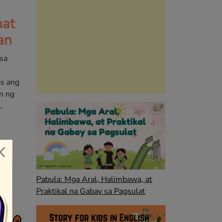
at
an
sa
as ang
n ng
.
Pabula: Mga Aral, Halimbawa, at
Praktikal na Gabay sa Pagsulat