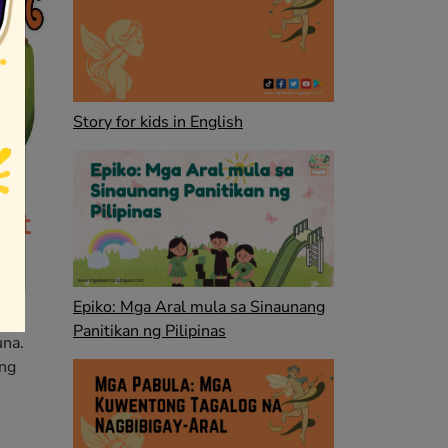
Story for kids in English
at
ya
ng
Epiko: Mga Aral mula sa Sinaunang
ag-
Panitikan ng Pilipinas
una.
 ng