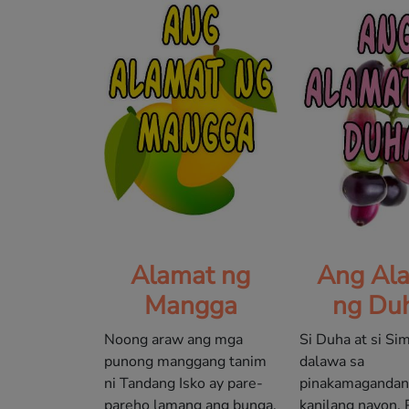
Alamat ng
Ang Al
Mangga
ng Du
Noong araw ang mga
Si Duha at si Si
punong manggang tanim
dalawa sa
ni Tandang Isko ay pare-
pinakamagandang
pareho lamang ang bunga.
kanilang nayon.