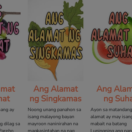
amat
Ang Alamat
Ang Alam
hat
ng Singkamas
ng Suh
mang ay
Noong unang panahon sa
Ayon sa matandan
isang malayong bayan
alamat ay may isan
 dilag sa
mayroon naninirahan na
mabait na batang
 Pareho
magkasintahan na nag
Luningning ang pan