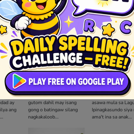
amat
Ang Alamat
Ang Alam
is
ng Makopa
ng Papa
nahon
Sinasabing may isang
Si Payang ay anak 
 na bayan
bayang hindi nakakilala ng
isang mayamang m
udad ay
gutom dahil may isang
asawa mula sa Lag
ilya ang
gong o batingaw silang
Ipinagkasundo siya
..
nagkakaloob...
ama't ina sa anak...