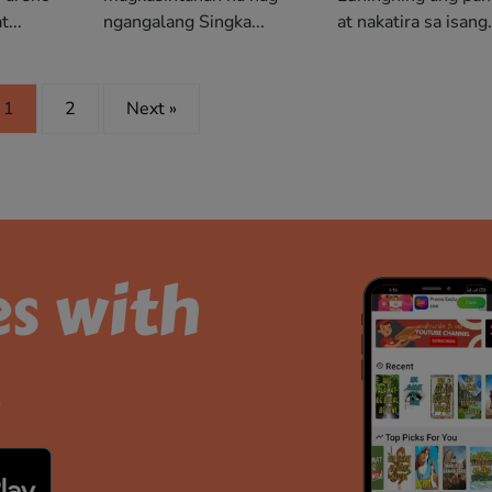
...
ngangalang Singka...
at nakatira sa isang.
1
2
Next »
es with
.