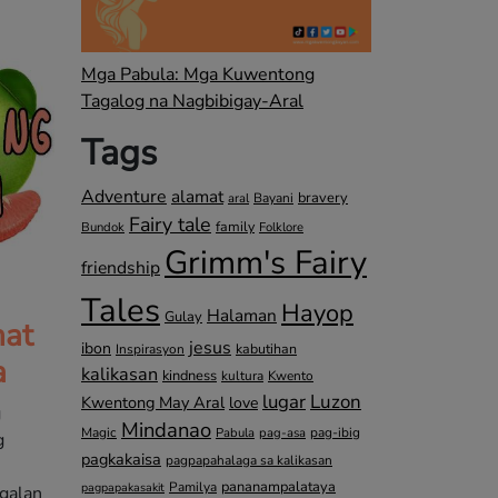
Mga Pabula: Mga Kuwentong
Tagalog na Nagbibigay-Aral
Tags
Adventure
alamat
bravery
Bayani
aral
Fairy tale
family
Bundok
Folklore
Grimm's Fairy
friendship
Tales
Hayop
Halaman
Gulay
at
jesus
ibon
kabutihan
Inspirasyon
a
kalikasan
kindness
kultura
Kwento
lugar
Luzon
Kwentong May Aral
love
g
Mindanao
Magic
pag-ibig
Pabula
pag-asa
g
pagkakaisa
pagpapahalaga sa kalikasan
pananampalataya
Pamilya
pagpapakasakit
galan