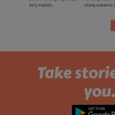
Ito'y maliliit...
silang matalino at
Take stori
you