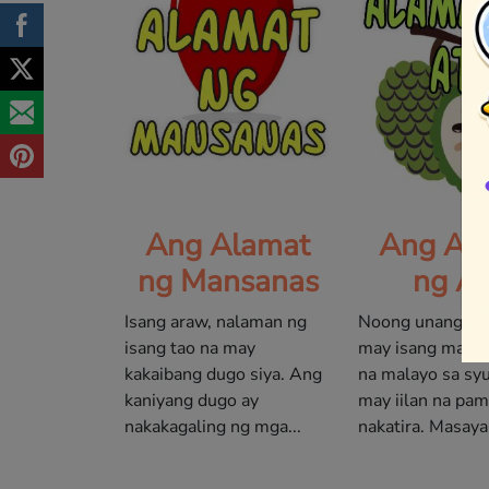
Ang Alamat
Ang Al
ng Mansanas
ng At
Isang araw, nalaman ng
Noong unang pa
isang tao na may
may isang maliit
kakaibang dugo siya. Ang
na malayo sa sy
kaniyang dugo ay
may iilan na pam
nakakagaling ng mga...
nakatira. Masaya.