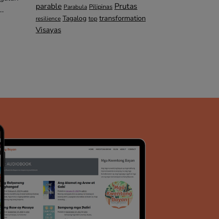
parable
Prutas
Pilipinas
Parabula
..
transformation
Tagalog
top
resilience
Visayas