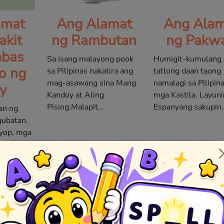
amat
Ang Alamat
Ang Alam
akit
ng Rambutan
ng Pakw
abas
Sa isang malayong pook
Humigit-kumulang 
o ng
sa Pilipinas nakatira ang
tatlong daan taong
mag-asawang sina Mang
namalagi sa Pilipin
y
Kandoy at Aling
mga Kastila. Layuni
Pising.Malapit...
Espanyang sakupin..
an ng
gubatan.
yop, mga
sap ay
...