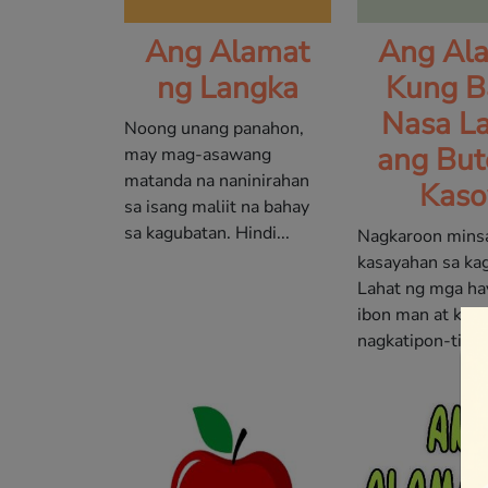
Ang Alamat
Ang Al
ng Langka
Kung B
Nasa L
Noong unang panahon,
ang But
may mag-asawang
matanda na naninirahan
Kaso
sa isang maliit na bahay
sa kagubatan. Hindi...
Nagkaroon mins
kasayahan sa ka
Lahat ng mga ha
ibon man at kuli
nagkatipon-tipon.