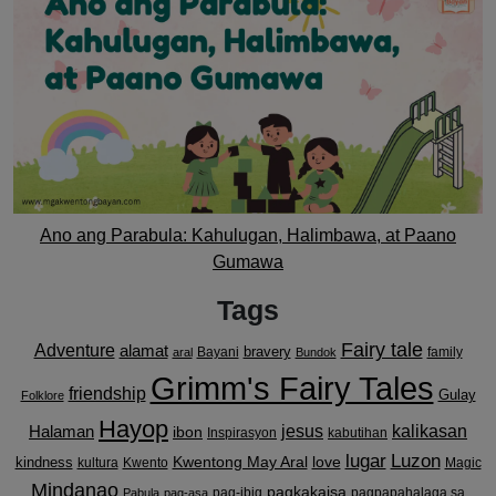
Ano ang Parabula: Kahulugan, Halimbawa, at Paano
Gumawa
Tags
Fairy tale
Adventure
alamat
bravery
Bayani
family
aral
Bundok
Grimm's Fairy Tales
friendship
Gulay
Folklore
Hayop
kalikasan
Halaman
jesus
ibon
Inspirasyon
kabutihan
lugar
Luzon
Kwentong May Aral
love
kindness
kultura
Kwento
Magic
Mindanao
pagkakaisa
pag-ibig
pagpapahalaga sa
Pabula
pag-asa