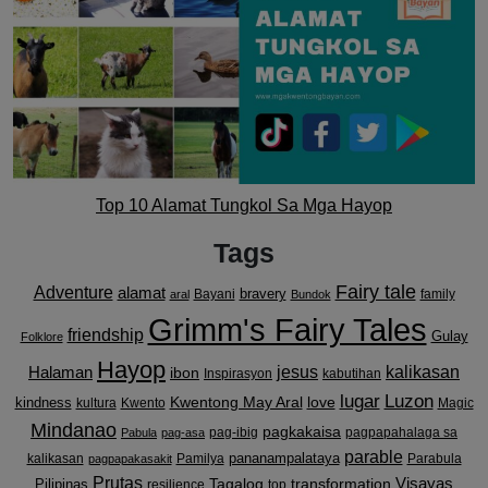
Top 10 Alamat Tungkol Sa Mga Hayop
Tags
Fairy tale
Adventure
alamat
bravery
Bayani
family
aral
Bundok
Grimm's Fairy Tales
friendship
Gulay
Folklore
Hayop
kalikasan
Halaman
jesus
ibon
Inspirasyon
kabutihan
lugar
Luzon
Kwentong May Aral
love
kindness
kultura
Kwento
Magic
Mindanao
pagkakaisa
pag-ibig
pagpapahalaga sa
Pabula
pag-asa
parable
pananampalataya
kalikasan
Pamilya
Parabula
pagpapakasakit
Prutas
Visayas
transformation
Pilipinas
Tagalog
resilience
top