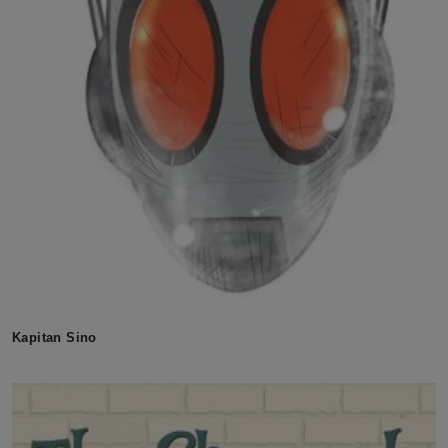
Kapitan Sino