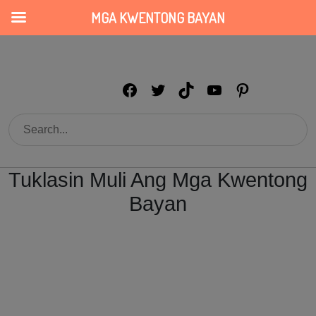
Mga Kwentong Bayan
MGA KWENTONG BAYAN
Facebook
Twitter
TikTok
YouTube
Pinterest
Tuklasin Muli Ang Mga Kwentong
Bayan