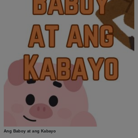
Ang Baboy at ang Kabayo