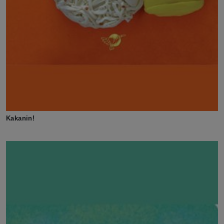
Kakanin!