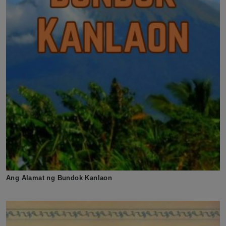
Ang Alamat ng Bundok Kanlaon