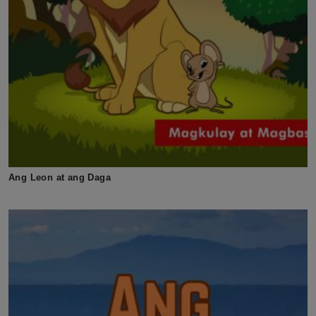
Ang Leon at ang Daga