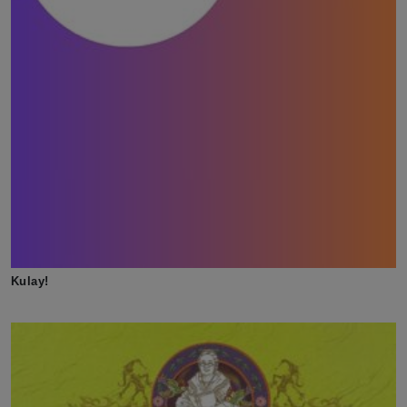
Kulay!