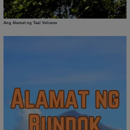
Ang Alamat ng Taal Volcano