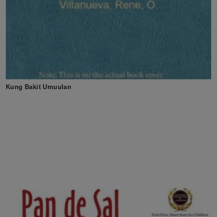
Kung Bakit Umuulan