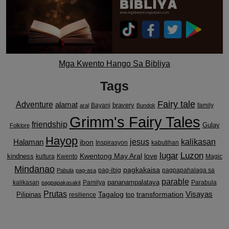
Mga Kwento Hango Sa Bibliya
Tags
Fairy tale
Adventure
alamat
bravery
Bayani
family
aral
Bundok
Grimm's Fairy Tales
friendship
Gulay
Folklore
Hayop
kalikasan
Halaman
jesus
ibon
Inspirasyon
kabutihan
lugar
Luzon
Kwentong May Aral
love
kindness
kultura
Kwento
Magic
Mindanao
pagkakaisa
pag-ibig
pagpapahalaga sa
Pabula
pag-asa
parable
pananampalataya
kalikasan
Pamilya
Parabula
pagpapakasakit
Prutas
Visayas
transformation
Pilipinas
Tagalog
resilience
top