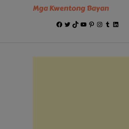
Mga Kwentong Bayan
Facebook
Twitter
TikTok
YouTube
Pinterest
Instagram
Tumblr
Link