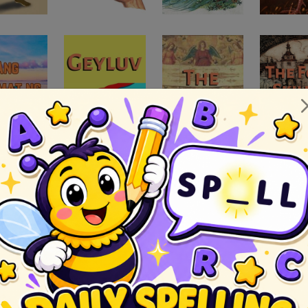
ento
pabula
tagalog
a
hayop
pusa
Ang Aso At Ang