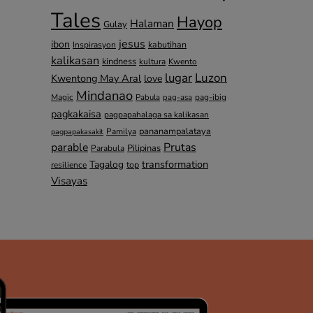
Tales
Hayop
Halaman
Gulay
jesus
ibon
kabutihan
Inspirasyon
kalikasan
kindness
kultura
Kwento
lugar
Luzon
Kwentong May Aral
love
Mindanao
Magic
pag-ibig
Pabula
pag-asa
pagkakaisa
pagpapahalaga sa kalikasan
pananampalataya
Pamilya
pagpapakasakit
parable
Prutas
Pilipinas
Parabula
transformation
Tagalog
top
resilience
Visayas