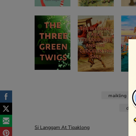
maikling kw
dag
Post
Si Langgam At Tipaklong