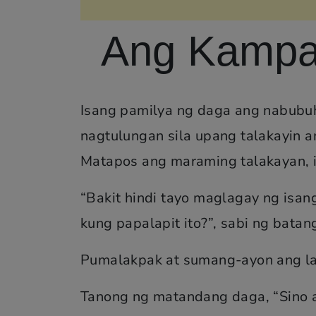
Ang Kampan
Isang pamilya ng daga ang nabubuha
nagtulungan sila upang talakayin 
Matapos ang maraming talakayan, 
“Bakit hindi tayo maglagay ng isan
kung papalapit ito?”, sabi ng batan
Pumalakpak at sumang-ayon ang la
Tanong ng matandang daga, “Sino 