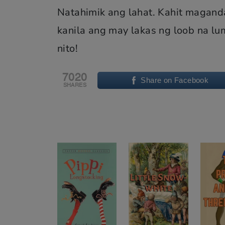
Natahimik ang lahat. Kahit magand
kanila ang may lakas ng loob na l
nito!
7020
Share on Facebook
SHARES