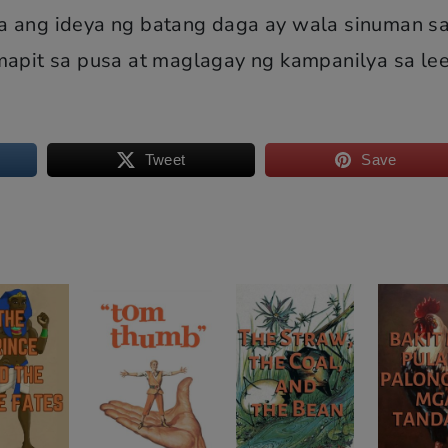
a ang ideya ng batang daga ay wala sinuman s
umapit sa pusa at maglagay ng kampanilya sa le
Tweet
Save