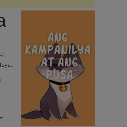
a
a.
deya.
g
.
?”