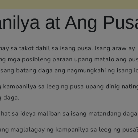
ilya at Ang Pus
y sa takot dahil sa isang pusa. Isang araw ay
ang mga posibleng paraan upang matalo ang pus
isang batang daga ang nagmungkahi ng isang i
g kampanilya sa leeg ng pusa upang dinig natin
g daga.
hat sa ideya maliban sa isang matandang daga
ang maglalagay ng kampanilya sa leeg ng pusa