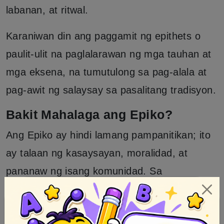
labanan, at ritwal.
Karaniwan din ang paggamit ng epithets o
paulit-ulit na paglalarawan ng mga tauhan at
mga eksena, na tumutulong sa pag-alala at
pag-awit ng salaysay sa pasalitang tradisyon.
Bakit Mahalaga ang Epiko?
Ang Epiko ay hindi lamang pampanitikan; ito
ay talaan ng kasaysayan, moralidad, at
pananaw ng isang komunidad. Sa
pamamagitan ng epiko, naipapasa ang mga
aral tungkol sa kabayanihan, pagkakaisa, at