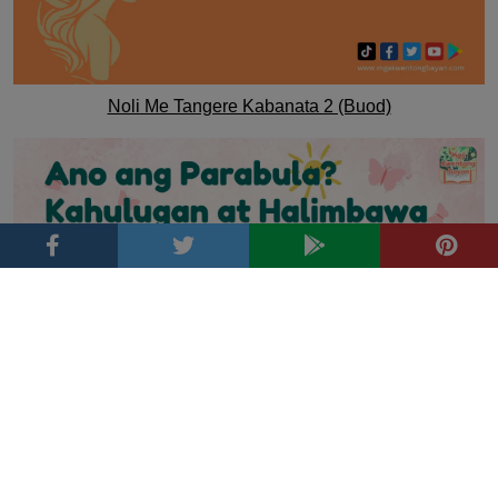
Noli Me Tangere Kabanata 2 (Buod)
Ano ang Parabula? Kahulugan at Halimbawa
Tags
Fairy tale
Adventure
alamat
bravery
Bayani
family
aral
Bundok