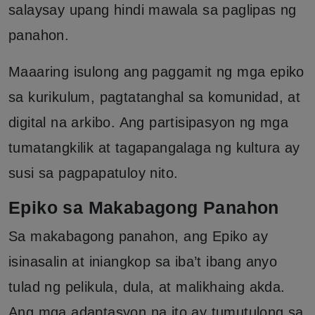
salaysay upang hindi mawala sa paglipas ng
panahon.
Maaaring isulong ang paggamit ng mga epiko
sa kurikulum, pagtatanghal sa komunidad, at
digital na arkibo. Ang partisipasyon ng mga
tumatangkilik at tagapangalaga ng kultura ay
susi sa pagpapatuloy nito.
Epiko sa Makabagong Panahon
Sa makabagong panahon, ang Epiko ay
isinasalin at iniangkop sa iba’t ibang anyo
tulad ng pelikula, dula, at malikhaing akda.
Ang mga adaptasyon na ito ay tumutulong sa