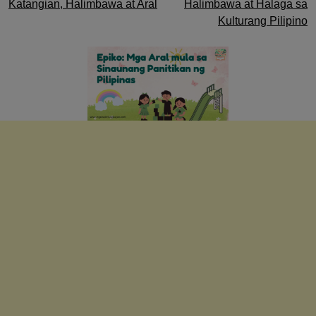
Katangian, Halimbawa at Aral
Halimbawa at Halaga sa
navigation
Kulturang Pilipino