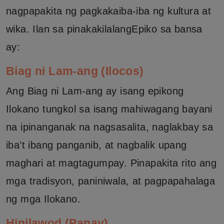
nagpapakita ng pagkakaiba-iba ng kultura at
wika. Ilan sa pinakakilalangEpiko sa bansa
ay:
Biag ni Lam-ang (Ilocos)
Ang Biag ni Lam-ang ay isang epikong
Ilokano tungkol sa isang mahiwagang bayani
na ipinanganak na nagsasalita, naglakbay sa
iba’t ibang panganib, at nagbalik upang
maghari at magtagumpay. Pinapakita rito ang
mga tradisyon, paniniwala, at pagpapahalaga
ng mga Ilokano.
Hinilawod (Panay)