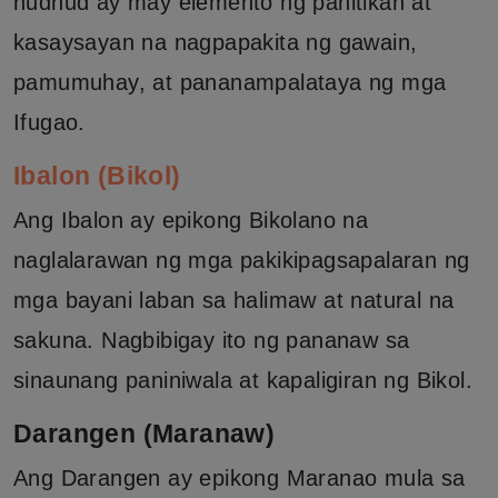
hudhud ay may elemento ng panitikan at
kasaysayan na nagpapakita ng gawain,
pamumuhay, at pananampalataya ng mga
Ifugao.
Ibalon (Bikol)
Ang Ibalon ay epikong Bikolano na
naglalarawan ng mga pakikipagsapalaran ng
mga bayani laban sa halimaw at natural na
sakuna. Nagbibigay ito ng pananaw sa
sinaunang paniniwala at kapaligiran ng Bikol.
Darangen (Maranaw)
Ang Darangen ay epikong Maranao mula sa