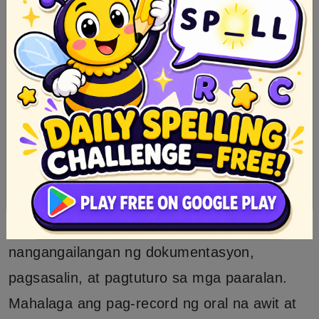
paggalang sa kalikasan at nakatatanda.
Nagbibigay din ang epiko ng pagkakakilanlan
at pagmamalaki sa sariling kultura, lalo na sa
mga grupong etniko na gumagamit ng
kanilang sariling wika at tradisyon upang
itanghal ang mga kwento.
Paano Mapapangalagaan ang
Epiko?
Ang pangangalaga sa Epiko ay
nangangailangan ng dokumentasyon,
pagsasalin, at pagtuturo sa mga paaralan.
Mahalaga ang pag-record ng oral na awit at