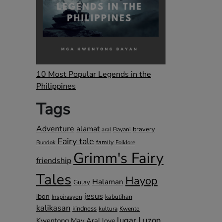
10 Most Popular Legends in the
Philippines
Tags
Adventure
alamat
bravery
Bayani
aral
Fairy tale
family
Bundok
Folklore
Grimm's Fairy
friendship
Tales
Hayop
Halaman
Gulay
jesus
ibon
kabutihan
Inspirasyon
kalikasan
kindness
kultura
Kwento
lugar
Luzon
Kwentong May Aral
love