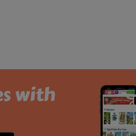
es with
.