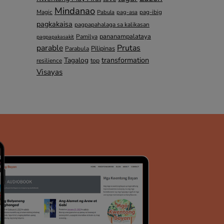
Mindanao
Magic
pag-ibig
Pabula
pag-asa
pagkakaisa
pagpapahalaga sa kalikasan
pananampalataya
Pamilya
pagpapakasakit
parable
Prutas
Pilipinas
Parabula
transformation
Tagalog
top
resilience
Visayas