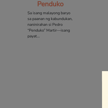
Penduko
Sa isang malayong baryo
sa paanan ng kabundukan,
naninirahan si Pedro
“Penduko” Martir—isang
payat...