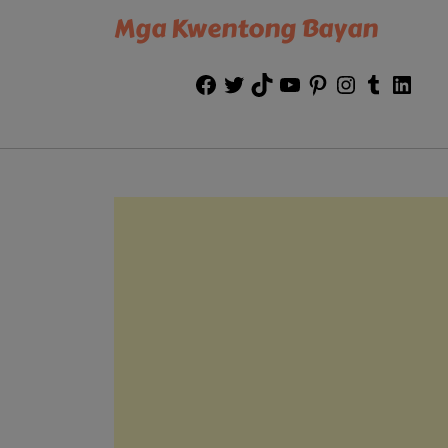
Mga Kwentong Bayan
Facebook
Twitter
TikTok
YouTube
Pinterest
Instagram
Tumblr
Link