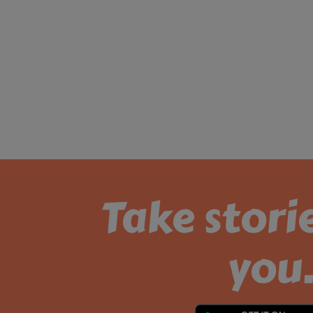
Take stori
you