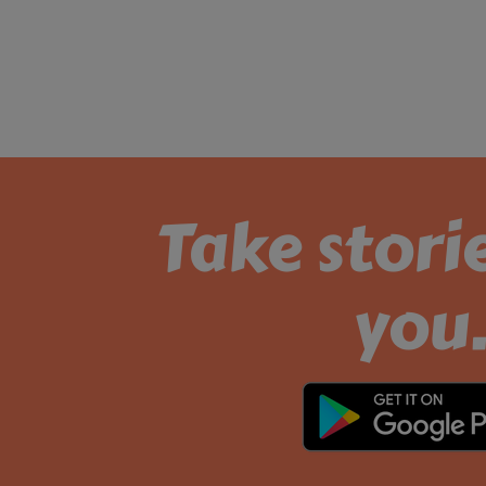
Take stori
you