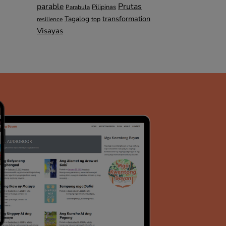
parable
Prutas
Pilipinas
Parabula
transformation
Tagalog
top
resilience
Visayas