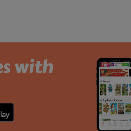
es with
.