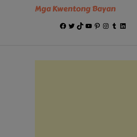
Mga Kwentong Bayan
Facebook
Twitter
TikTok
YouTube
Pinterest
Instagram
Tumblr
Link