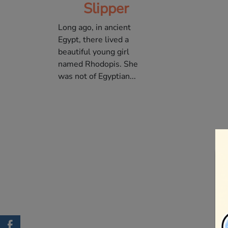
Slipper
Long ago, in ancient
Egypt, there lived a
beautiful young girl
named Rhodopis. She
was not of Egyptian...