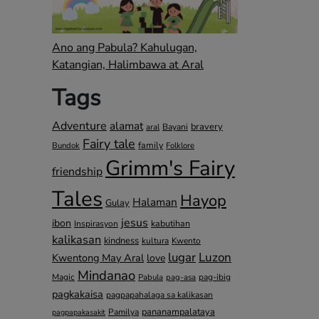
Ano ang Pabula? Kahulugan,
Katangian, Halimbawa at Aral
Tags
Adventure
alamat
bravery
Bayani
aral
Fairy tale
family
Bundok
Folklore
Grimm's Fairy
friendship
Tales
Hayop
Halaman
Gulay
jesus
ibon
kabutihan
Inspirasyon
kalikasan
kindness
kultura
Kwento
lugar
Luzon
Kwentong May Aral
love
Mindanao
Magic
pag-ibig
Pabula
pag-asa
pagkakaisa
pagpapahalaga sa kalikasan
pananampalataya
Pamilya
pagpapakasakit