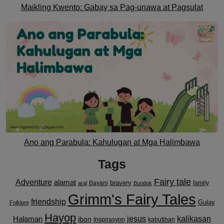
Maikling Kwento: Gabay sa Pag-unawa at Pagsulat
Ano ang Parabula: Kahulugan at Mga Halimbawa
Tags
Fairy tale
Adventure
alamat
bravery
Bayani
family
aral
Bundok
Grimm's Fairy Tales
friendship
Gulay
Folklore
Hayop
kalikasan
Halaman
jesus
ibon
Inspirasyon
kabutihan