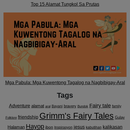
Top 15 Alamat Tungkol Sa Prutas
Mga Pabula: Mga Kuwentong Tagalog na Nagbibigay-Aral
Tags
Fairy tale
Adventure
alamat
bravery
Bayani
family
aral
Bundok
Grimm's Fairy Tales
friendship
Gulay
Folklore
Hayop
kalikasan
Halaman
jesus
ibon
Inspirasyon
kabutihan