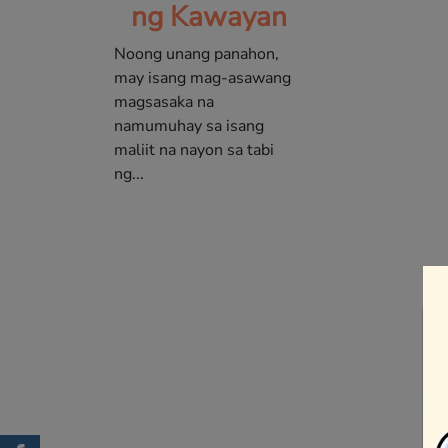
ng Kawayan
Noong unang panahon,
may isang mag-asawang
magsasaka na
namumuhay sa isang
maliit na nayon sa tabi
ng...