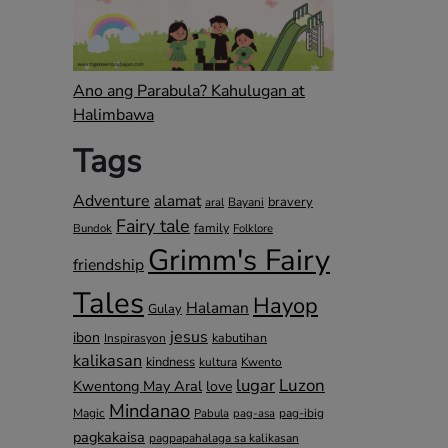
Ano ang Parabula? Kahulugan at
Halimbawa
Tags
Adventure
alamat
bravery
Bayani
aral
Fairy tale
family
Bundok
Folklore
Grimm's Fairy
friendship
Tales
Hayop
Halaman
Gulay
jesus
ibon
kabutihan
Inspirasyon
kalikasan
kindness
kultura
Kwento
lugar
Luzon
Kwentong May Aral
love
Mindanao
Magic
pag-ibig
Pabula
pag-asa
pagkakaisa
pagpapahalaga sa kalikasan