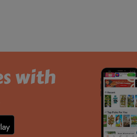
es with
.