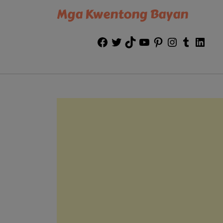
Mga Kwentong Bayan
Facebook
Twitter
TikTok
YouTube
Pinterest
Instagram
Tumblr
Link