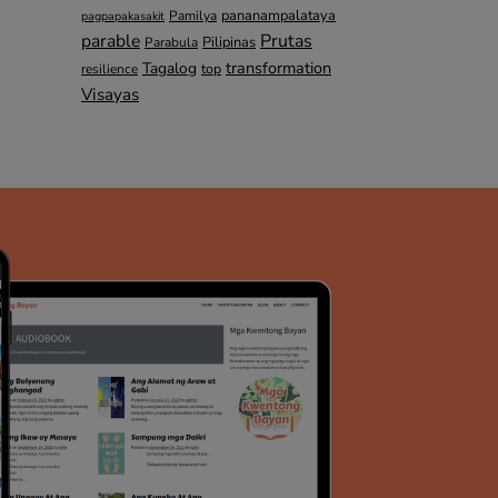
pananampalataya
Pamilya
pagpapakasakit
parable
Prutas
Pilipinas
Parabula
transformation
Tagalog
top
resilience
Visayas