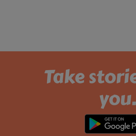
Take stori
you