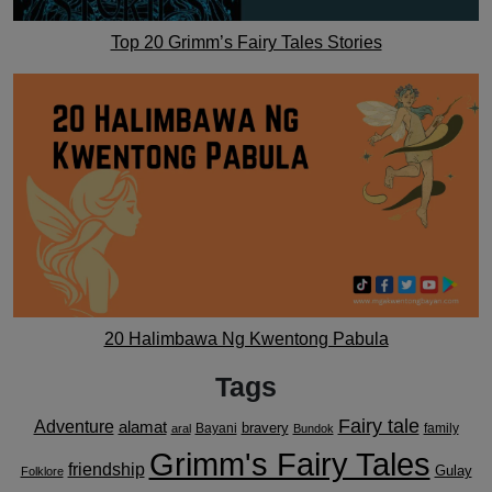
Top 20 Grimm’s Fairy Tales Stories
20 Halimbawa Ng Kwentong Pabula
Tags
Fairy tale
Adventure
alamat
bravery
Bayani
family
aral
Bundok
Grimm's Fairy Tales
friendship
Gulay
Folklore