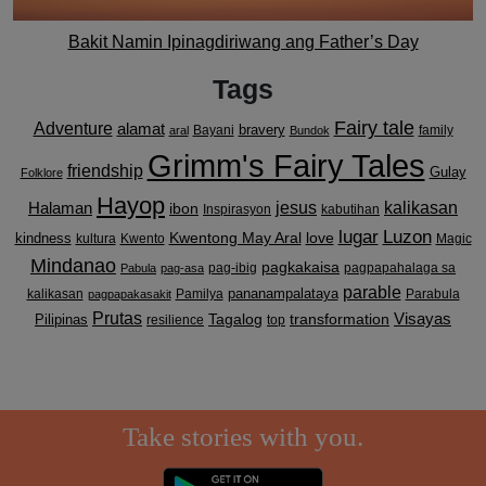
Bakit Namin Ipinagdiriwang ang Father’s Day
Tags
Fairy tale
Adventure
alamat
bravery
Bayani
family
aral
Bundok
Grimm's Fairy Tales
friendship
Gulay
Folklore
Hayop
kalikasan
Halaman
jesus
ibon
Inspirasyon
kabutihan
lugar
Luzon
Kwentong May Aral
love
kindness
kultura
Kwento
Magic
Mindanao
pagkakaisa
pag-ibig
pagpapahalaga sa
Pabula
pag-asa
parable
pananampalataya
kalikasan
Pamilya
Parabula
pagpapakasakit
Prutas
Visayas
transformation
Pilipinas
Tagalog
resilience
top
Take stories with you.