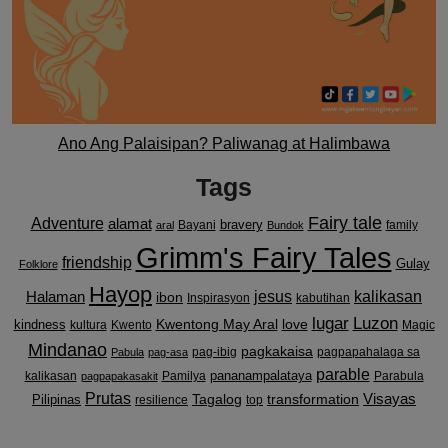
Ano Ang Palaisipan? Paliwanag at Halimbawa
Tags
Fairy tale
Adventure
alamat
bravery
Bayani
family
aral
Bundok
Grimm's Fairy Tales
friendship
Gulay
Folklore
Hayop
kalikasan
Halaman
jesus
ibon
Inspirasyon
kabutihan
lugar
Luzon
Kwentong May Aral
love
kindness
kultura
Kwento
Magic
Mindanao
pagkakaisa
pag-ibig
pagpapahalaga sa
Pabula
pag-asa
parable
pananampalataya
kalikasan
Pamilya
Parabula
pagpapakasakit
Prutas
Visayas
transformation
Pilipinas
Tagalog
resilience
top