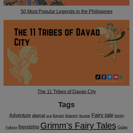
50 Most Popular Legends in the Philippines
The 11 Tribes of Davao City
Tags
Fairy tale
Adventure
alamat
bravery
Bayani
family
aral
Bundok
Grimm's Fairy Tales
friendship
Gulay
Folklore