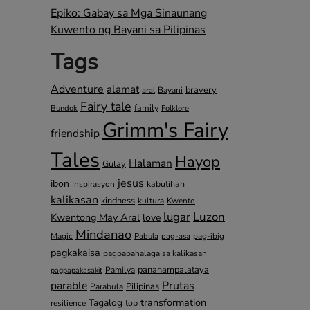
Epiko: Gabay sa Mga Sinaunang
Kuwento ng Bayani sa Pilipinas
Tags
Adventure
alamat
bravery
Bayani
aral
Fairy tale
family
Bundok
Folklore
Grimm's Fairy
friendship
Tales
Hayop
Halaman
Gulay
jesus
ibon
kabutihan
Inspirasyon
kalikasan
kindness
kultura
Kwento
lugar
Luzon
Kwentong May Aral
love
Mindanao
Magic
pag-ibig
Pabula
pag-asa
pagkakaisa
pagpapahalaga sa kalikasan
pananampalataya
Pamilya
pagpapakasakit
parable
Prutas
Pilipinas
Parabula
transformation
Tagalog
top
resilience