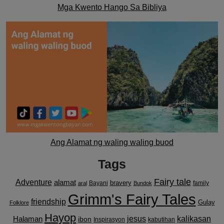
Mga Kwento Hango Sa Bibliya
Ang Alamat ng waling waling buod
Tags
Fairy tale
Adventure
alamat
bravery
Bayani
family
aral
Bundok
Grimm's Fairy Tales
friendship
Gulay
Folklore
Hayop
kalikasan
Halaman
jesus
ibon
Inspirasyon
kabutihan