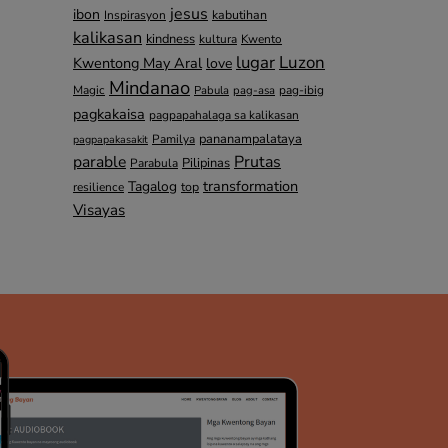
jesus
ibon
kabutihan
Inspirasyon
kalikasan
kindness
kultura
Kwento
lugar
Luzon
Kwentong May Aral
love
Mindanao
Magic
pag-ibig
Pabula
pag-asa
pagkakaisa
pagpapahalaga sa kalikasan
pananampalataya
Pamilya
pagpapakasakit
parable
Prutas
Pilipinas
Parabula
transformation
Tagalog
top
resilience
Visayas