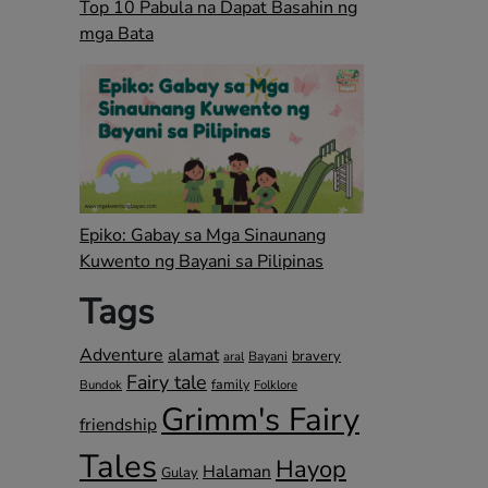
Top 10 Pabula na Dapat Basahin ng
mga Bata
Epiko: Gabay sa Mga Sinaunang
Kuwento ng Bayani sa Pilipinas
Tags
Adventure
alamat
bravery
Bayani
aral
Fairy tale
family
Bundok
Folklore
Grimm's Fairy
friendship
Tales
Hayop
Halaman
Gulay