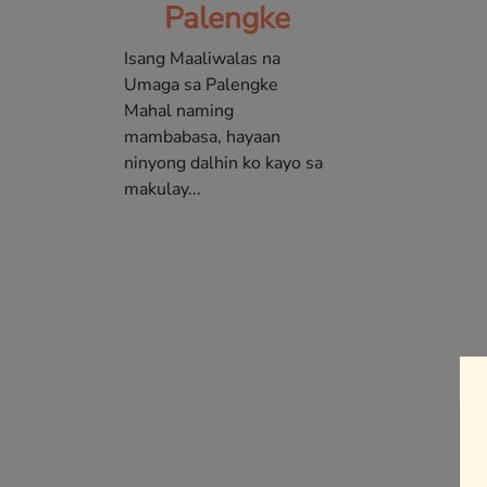
Palengke
Isang Maaliwalas na
Umaga sa Palengke
Mahal naming
mambabasa, hayaan
ninyong dalhin ko kayo sa
makulay...