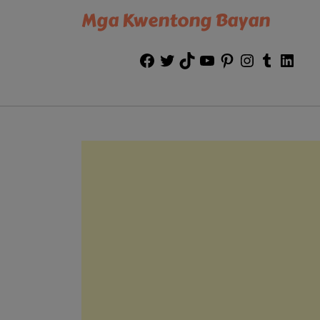
Mga Kwentong Bayan
Facebook
Twitter
TikTok
YouTube
Pinterest
Instagram
Tumblr
Link