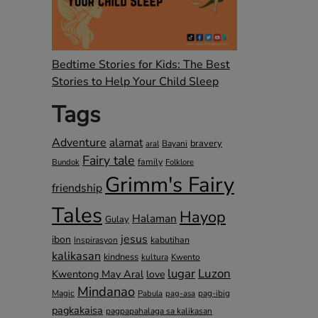
Bedtime Stories for Kids: The Best
Stories to Help Your Child Sleep
Tags
Adventure
alamat
bravery
Bayani
aral
Fairy tale
family
Bundok
Folklore
Grimm's Fairy
friendship
Tales
Hayop
Halaman
Gulay
jesus
ibon
kabutihan
Inspirasyon
kalikasan
kindness
kultura
Kwento
lugar
Luzon
Kwentong May Aral
love
Mindanao
Magic
pag-ibig
Pabula
pag-asa
pagkakaisa
pagpapahalaga sa kalikasan