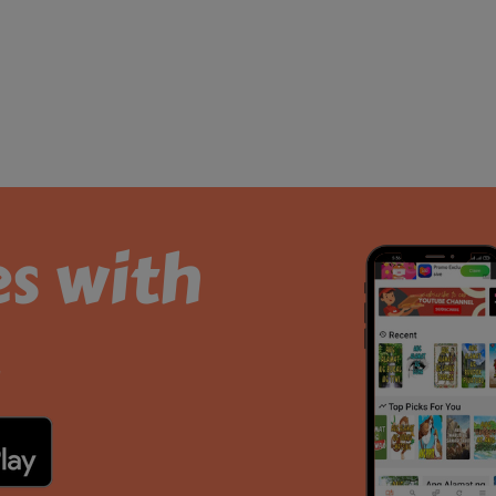
es with
.