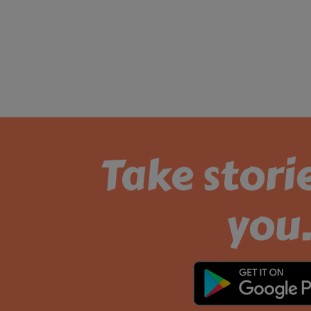
Take stori
you