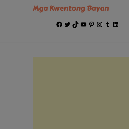
Mga Kwentong Bayan
Facebook
Twitter
TikTok
YouTube
Pinterest
Instagram
Tumblr
Link