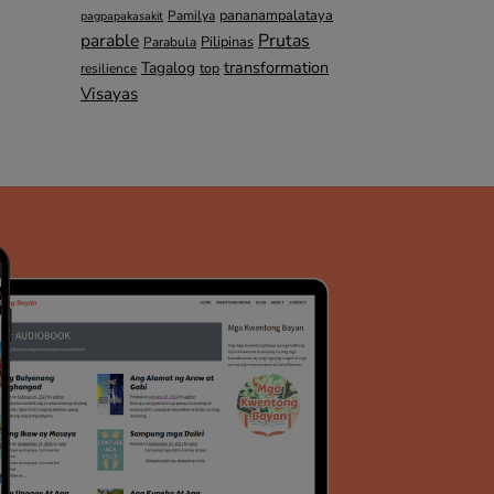
pananampalataya
Pamilya
pagpapakasakit
parable
Prutas
Pilipinas
Parabula
transformation
Tagalog
top
resilience
Visayas