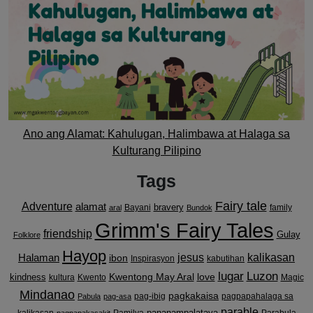
Ano ang Alamat: Kahulugan, Halimbawa at Halaga sa
Kulturang Pilipino
Tags
Fairy tale
Adventure
alamat
bravery
Bayani
family
aral
Bundok
Grimm's Fairy Tales
friendship
Gulay
Folklore
Hayop
kalikasan
Halaman
jesus
ibon
Inspirasyon
kabutihan
lugar
Luzon
Kwentong May Aral
love
kindness
kultura
Kwento
Magic
Mindanao
pagkakaisa
pag-ibig
pagpapahalaga sa
Pabula
pag-asa
parable
pananampalataya
kalikasan
Pamilya
Parabula
pagpapakasakit