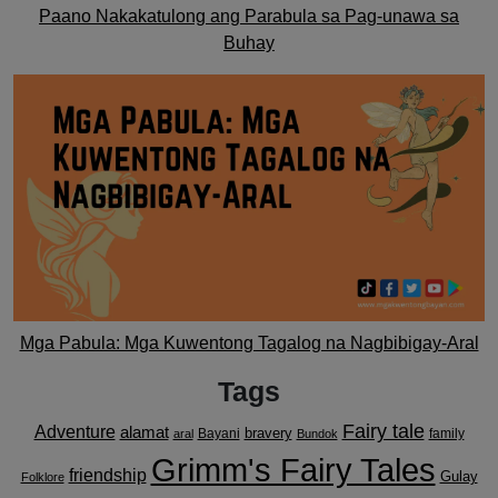
Paano Nakakatulong ang Parabula sa Pag-unawa sa
Buhay
Mga Pabula: Mga Kuwentong Tagalog na Nagbibigay-Aral
Tags
Fairy tale
Adventure
alamat
bravery
Bayani
family
aral
Bundok
Grimm's Fairy Tales
friendship
Gulay
Folklore