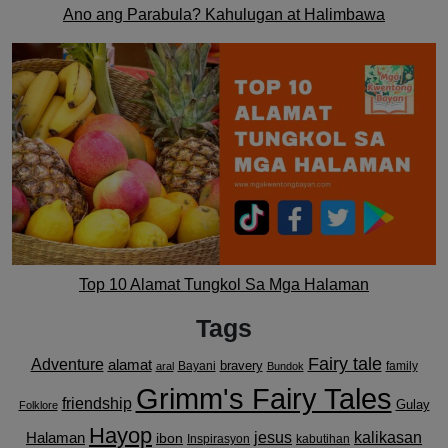
Ano ang Parabula? Kahulugan at Halimbawa
Top 10 Alamat Tungkol Sa Mga Halaman
Tags
Fairy tale
Adventure
alamat
bravery
Bayani
family
aral
Bundok
Grimm's Fairy Tales
friendship
Gulay
Folklore
Hayop
kalikasan
Halaman
jesus
ibon
Inspirasyon
kabutihan