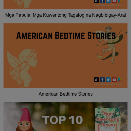
Mga Pabula: Mga Kuwentong Tagalog na Nagbibigay-Aral
American Bedtime Stories