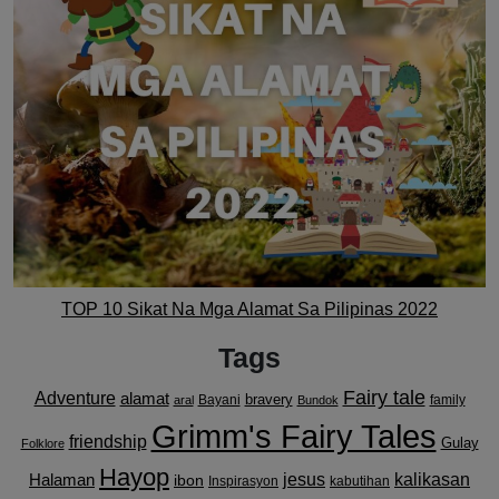
TOP 10 Sikat Na Mga Alamat Sa Pilipinas 2022
Tags
Fairy tale
Adventure
alamat
bravery
Bayani
family
aral
Bundok
Grimm's Fairy Tales
friendship
Gulay
Folklore
Hayop
kalikasan
Halaman
jesus
ibon
Inspirasyon
kabutihan