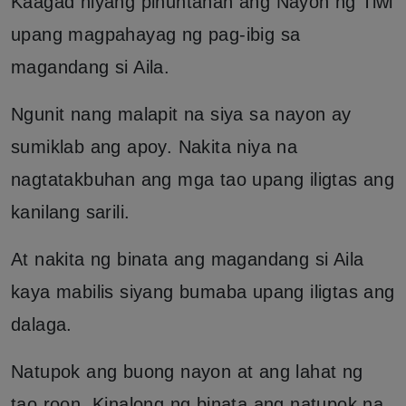
Kaagad niyang pinuntahan ang Nayon ng Tiwi
upang magpahayag ng pag-ibig sa
magandang si Aila.
Ngunit nang malapit na siya sa nayon ay
sumiklab ang apoy. Nakita niya na
nagtatakbuhan ang mga tao upang iligtas ang
kanilang sarili.
At nakita ng binata ang magandang si Aila
kaya mabilis siyang bumaba upang iligtas ang
dalaga.
Natupok ang buong nayon at ang lahat ng
tao roon. Kinalong ng binata ang natupok na