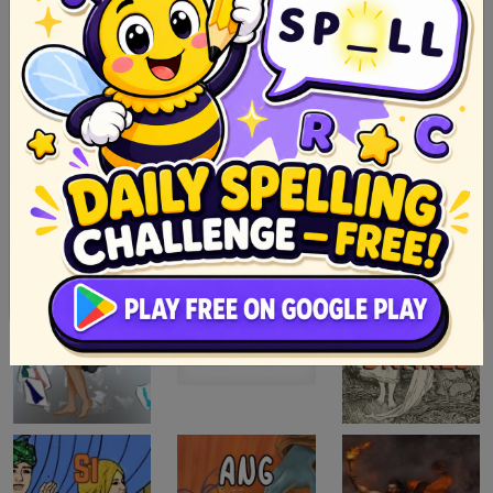
dahil sa mainit na tubig na bumabalong sa
bukal na namumuti sa singaw ng init ng araw.
7020
SHARES