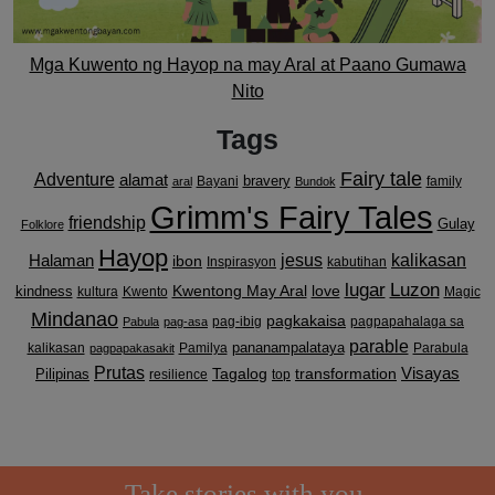
Mga Kuwento ng Hayop na may Aral at Paano Gumawa
Nito
Tags
Fairy tale
Adventure
alamat
bravery
Bayani
family
aral
Bundok
Grimm's Fairy Tales
friendship
Gulay
Folklore
Hayop
kalikasan
Halaman
jesus
ibon
Inspirasyon
kabutihan
lugar
Luzon
Kwentong May Aral
love
kindness
kultura
Kwento
Magic
Mindanao
pagkakaisa
pag-ibig
pagpapahalaga sa
Pabula
pag-asa
parable
pananampalataya
kalikasan
Pamilya
Parabula
pagpapakasakit
Prutas
Visayas
transformation
Pilipinas
Tagalog
resilience
top
Take stories with you.