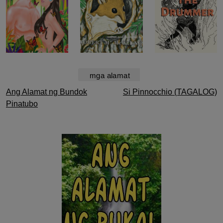
mga alamat
Post
Ang Alamat ng Bundok
Si Pinnocchio (TAGALOG)
Pinatubo
navigation