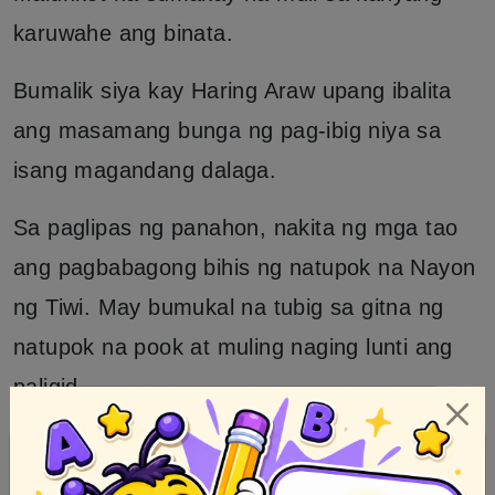
karuwahe ang binata.
Bumalik siya kay Haring Araw upang ibalita
ang masamang bunga ng pag-ibig niya sa
isang magandang dalaga.
Sa paglipas ng panahon, nakita ng mga tao
ang pagbabagong bihis ng natupok na Nayon
ng Tiwi. May bumukal na tubig sa gitna ng
natupok na pook at muling naging lunti ang
paligid.
Mula na noon hanggang sa ngayon,
pinagdarayo ng mga tao ang bukal ng Tiwi