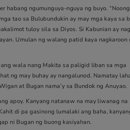
der habang ngumunguya-nguya ng buyo. “Noong
ga tao sa Bulubundukin ay may mga kaya sa b
kalimot tuloy sila sa Diyos. Si Kabunian ay nag
yan. Umulan ng walang patid kaya nagkaroon 
ang wala nang Makita sa paligid liban sa mga
ahat ng may buhay ay nangalunod. Namatay lah
i Wigan at Bugan nama’y sa Bundok ng Anuyao.
lang apoy. Kanyang natanaw na may liwanag na
ahit di pa gasinong lumalaki ang baha, kanyan
ggap ni Bugan ng buong kasiyahan.