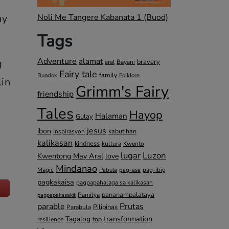
ay
Noli Me Tangere Kabanata 1 (Buod)
Tags
Adventure
alamat
g
bravery
Bayani
aral
Fairy tale
family
Bundok
Folklore
lin
Grimm's Fairy
friendship
Tales
Hayop
Halaman
Gulay
jesus
ibon
kabutihan
Inspirasyon
kalikasan
kindness
kultura
Kwento
lugar
Luzon
Kwentong May Aral
love
Mindanao
Magic
pag-ibig
Pabula
pag-asa
pagkakaisa
pagpapahalaga sa kalikasan
pananampalataya
Pamilya
pagpapakasakit
parable
Prutas
Pilipinas
Parabula
transformation
Tagalog
top
resilience