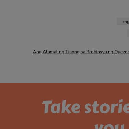
mg
Post
Ang Alamat ng Tiaong sa Probinsya ng Quezo
navigation
Take stori
you