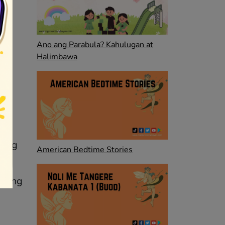
ng
Ano ang Parabula? Kahulugan at
Halimbawa
o’y
kung
American Bedtime Stories
iyong