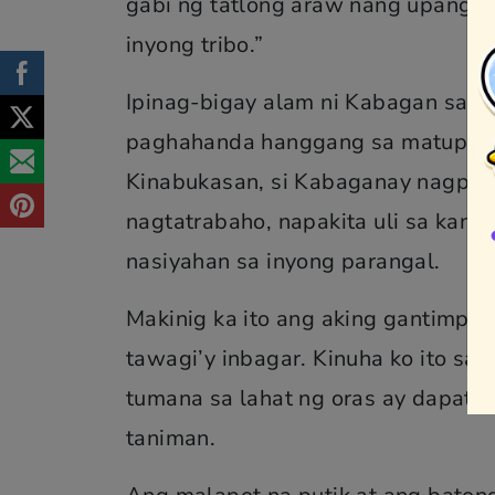
gabi ng tatlong araw nang upang a
inyong tribo.”
Ipinag-bigay alam ni Kabagan sa ul
paghahanda hanggang sa matupad 
Kinabukasan, si Kabaganay nagpun
nagtatrabaho, napakita uli sa kanya
nasiyahan sa inyong parangal.
Makinig ka ito ang aking gantimpala
tawagi’y inbagar. Kinuha ko ito sa
tumana sa lahat ng oras ay dapat p
taniman.