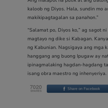
Ang malapot na putik at ang batong
kaloob ng Diyos. Hala, sundin mo a
makikipagtagalan sa panahon.”
“Salamat po, Diyos ko,” ag sagot
magtayo ng dike si Kabagan. Kanyan
ng Kabunian. Nagsigaya ang mga k
hanggang ang buong Ipugaw ay nata
ipinagmalaking hagdan-hagdang tan
isang obra maestro ng inhenyeriya.
7020
Share on Facebook
SHARES