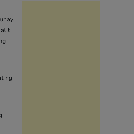
uhay.
alit
ng
at ng
g