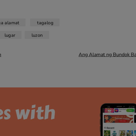
a alamat
tagalog
lugar
luzon
n
Ang Alamat ng Bundok B
es with
.