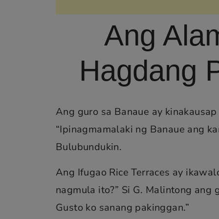
Ang Ala
Hagdang P
Ang guro sa Banaue ay kinakausap ng
“Ipinagmamalaki ng Banaue ang ka
Bulubundukin.
Ang Ifugao Rice Terraces ay ikawa
nagmula ito?” Si G. Malintong ang g
Gusto ko sanang pakinggan.”