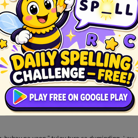
ko’y ipagbunyi. Kung ako’y masiyahan, uunlad a
o ng tribo ang kanyang narinig. Nagsimula ang
ang nasabing seremonya kay Kabunian.
ta sa kanyang taniman ng palay. Samantalang
 ni Kabunian. Siya’y nagsalita, “Mabuti anak. Ak
. Kita’y bibigyan ng aking supling ng palay na 
 mahiwagang batis. Itanim sa iyong tumana. Ang
uno ng tubig. Magtayo ka ng dike sa paligid ng 