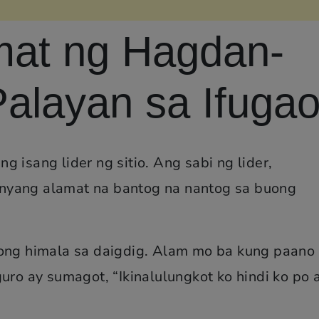
mat ng Hagdan-
alayan sa Ifuga
 isang lider ng sitio. Ang sabi ng lider,
nyang alamat na bantog na nantog sa buong
long himala sa daigdig. Alam mo ba kung paano
uro ay sumagot, “Ikinalulungkot ko hindi ko po 