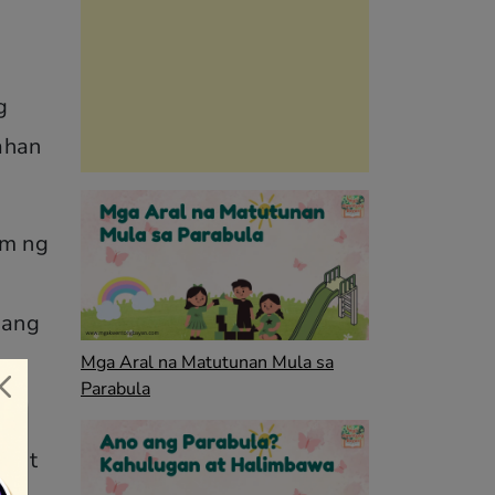
g
ahan
im ng
 ang
Mga Aral na Matutunan Mula sa
Parabula
w at