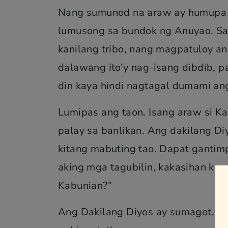
Nang sumunod na araw ay humupa 
lumusong sa bundok ng Anuyao. Sa
kanilang tribo, nang magpatuloy a
dalawang ito’y nag-isang dibdib, 
din kaya hindi nagtagal dumami ang
Lumipas ang taon. Isang araw si K
palay sa banlikan. Ang dakilang Diy
kitang mabuting tao. Dapat gantim
aking mga tagubilin, kakasihan ka
Kabunian?”
Ang Dakilang Diyos ay sumagot, “