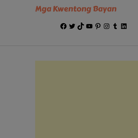
Mga Kwentong Bayan
Facebook
Twitter
TikTok
YouTube
Pinterest
Instagram
Tumblr
Link