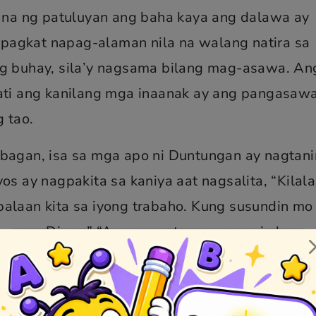
na ng patuluyan ang baha kaya ang dalawa ay
pagkat napag-alaman nila na walang natira sa
ng buhay, sila’y nagsama bilang mag-asawa. An
pati ang kanilang mga inaanak ay ang pangasaw
 tao.
abagan, isa sa mga apo ni Duntungan ay nagtan
os ay nagpakita sa kaniya aat nagsalita, “Kilala
palaan kita sa iyong trabaho. Kung susundin mo
 ng mga Diyos.” “Anong gusto mong gawin ko,
Sabihin mo sa mga tao na gumawa ng cañao ara