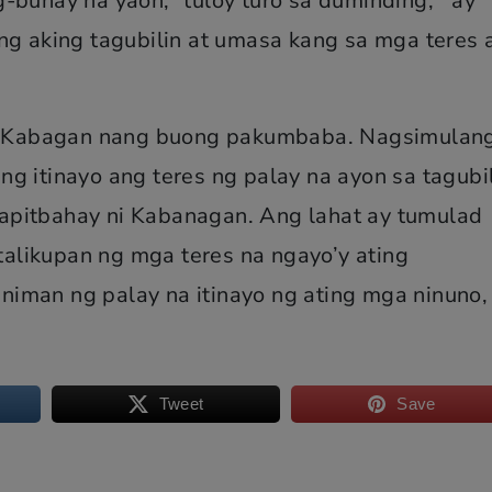
-buhay na yaon,” tuloy turo sa duminding, ‘ ay
ng aking tagubilin at umasa kang sa mga teres 
 ni Kabagan nang buong pakumbaba. Nagsimulan
g itinayo ang teres ng palay na ayon sa tagubi
apitbahay ni Kabanagan. Ang lahat ay tumulad
likupan ng mga teres na ngayo’y ating
iman ng palay na itinayo ng ating mga ninuno,
Tweet
Save