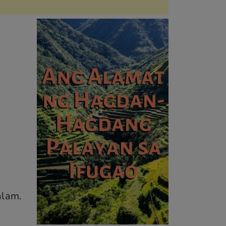
o
alam.