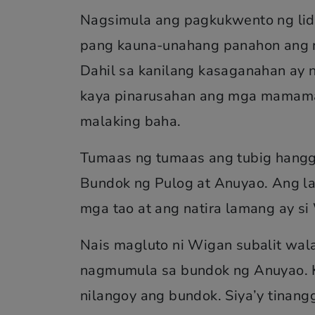
Nagsimula ang pagkukwento ng li
pang kauna-unahang panahon ang m
Dahil sa kanilang kasaganahan ay na
kaya pinarusahan ang mga mamama
malaking baha.
Tumaas ng tumaas ang tubig hangg
Bundok ng Pulog at Anuyao. Ang l
mga tao at ang natira lamang ay s
Nais magluto ni Wigan subalit wa
nagmumula sa bundok ng Anuyao. K
nilangoy ang bundok. Siya’y tinan