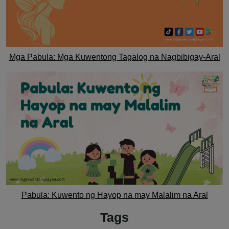
Mga Pabula: Mga Kuwentong Tagalog na Nagbibigay-Aral
Pabula: Kuwento ng Hayop na may Malalim na Aral
Tags