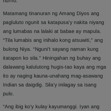
hurno.
Matamang tinanuran ng Amang Diyos ang
pagluluto ngunit sa katapusa’y nakita niyang
ang lumabas na lalaki at babae ay mapula.
“Tila lumabis ang inihalo kong atsuwiti,” ang
bulong Niya. “Nguni’t sayang naman kung
itatapon ko sila.” Hiningahan ng buhay ang
dalawang kalulutong hugis-tao kaya ang mga
ito ay naging kauna-unahang mag-asawang
Indian sa daigdig. Sila’y inilagay sa isang
pulo.
“Ang ibig ko’y kulay kayumanggi. Iyan ang