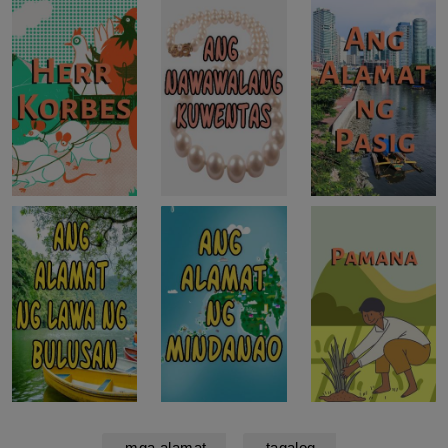
mga alamat
tagalog