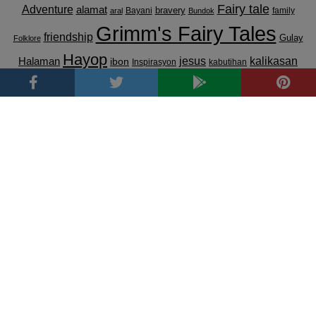
Fairy tale
Adventure
alamat
bravery
Bayani
family
aral
Bundok
Grimm's Fairy Tales
friendship
Gulay
Folklore
Hayop
kalikasan
Halaman
jesus
ibon
Inspirasyon
kabutihan
lugar
Luzon
Kwentong May Aral
love
kindness
kultura
Kwento
Magic
Mindanao
pagkakaisa
pag-ibig
pagpapahalaga sa
Pabula
pag-asa
parable
pananampalataya
kalikasan
Pamilya
Parabula
pagpapakasakit
Prutas
Visayas
transformation
Pilipinas
Tagalog
resilience
top
Take stories with you.
Facebook
Twitter
TikTok
YouTube
Pinterest