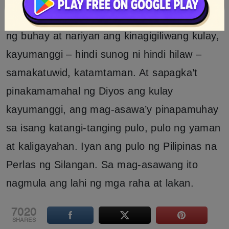
mag-asawang kayumanggi. Sila’y hiningahan
ng buhay at nariyan ang kinagigiliwang kulay,
kayumanggi – hindi sunog ni hindi hilaw –
samakatuwid, katamtaman. At sapagka’t
pinakamamahal ng Diyos ang kulay
kayumanggi, ang mag-asawa’y pinapamuhay
sa isang katangi-tanging pulo, pulo ng yaman
at kaligayahan. Iyan ang pulo ng Pilipinas na
Perlas ng Silangan. Sa mag-asawang ito
nagmula ang lahi ng mga raha at lakan.
7020
SHARES