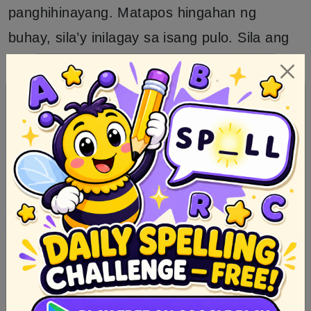
panghihinayang. Matapos hingahan ng
buhay, sila’y inilagay sa isang pulo. Sila ang
pinagmulan ng mga Amerikano at Europeo.
Muli na namang kumipil ng dalawang dakot
na lupa ang Poong Ama at nagsalita, “Hindi
ako tutugot hangga’t hindi ako nakagagawa
ng taong kulay kayumanggi. Sila ang aking
pinakamamahal. Lalo akong magiging
maingat ngayon, pagsisikapan kong huwag
nang maulit pa ang aking kamalian tulad ng
mga nauna.”
Sa katapus-tapusa’y ang naluto sa hurno ay