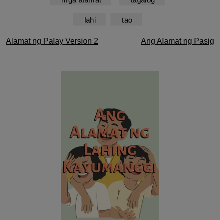
lahi
tao
Post
Alamat ng Palay Version 2
Ang Alamat ng Pasig
navigation