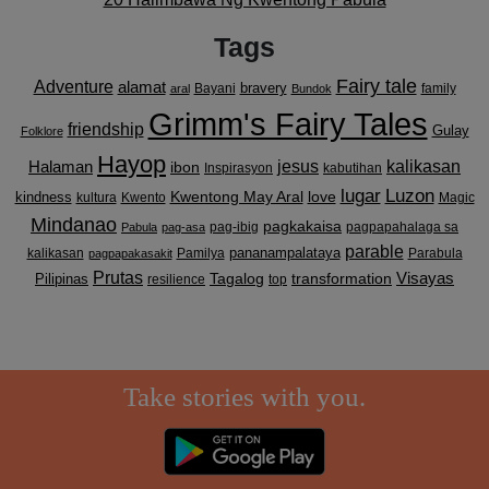
Tags
Fairy tale
Adventure
alamat
bravery
Bayani
family
aral
Bundok
Grimm's Fairy Tales
friendship
Gulay
Folklore
Hayop
kalikasan
Halaman
jesus
ibon
Inspirasyon
kabutihan
lugar
Luzon
Kwentong May Aral
love
kindness
kultura
Kwento
Magic
Mindanao
pagkakaisa
pag-ibig
pagpapahalaga sa
Pabula
pag-asa
parable
pananampalataya
kalikasan
Pamilya
Parabula
pagpapakasakit
Prutas
Visayas
transformation
Pilipinas
Tagalog
resilience
top
Take stories with you.