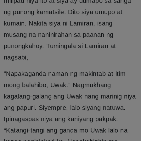
Inilipad niya ito at siya ay dumapo sa sanga
ng punong kamatsile. Dito siya umupo at
kumain. Nakita siya ni Lamiran, isang
musang na naninirahan sa paanan ng
punongkahoy. Tumingala si Lamiran at
nagsabi,
“Napakaganda naman ng makintab at itim
mong balahibo, Uwak.” Nagmukhang
kagalang-galang ang Uwak nang marinig niya
ang papuri. Siyempre, lalo siyang natuwa.
Ipinagaspas niya ang kaniyang pakpak.
“Katangi-tangi ang ganda mo Uwak lalo na