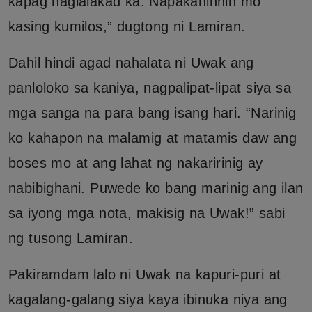
kapag naglalakad ka. Napakahinhin mo
kasing kumilos,” dugtong ni Lamiran.
Dahil hindi agad nahalata ni Uwak ang
panloloko sa kaniya, nagpalipat-lipat siya sa
mga sanga na para bang isang hari. “Narinig
ko kahapon na malamig at matamis daw ang
boses mo at ang lahat ng nakaririnig ay
nabibighani. Puwede ko bang marinig ang ilan
sa iyong mga nota, makisig na Uwak!” sabi
ng tusong Lamiran.
Pakiramdam lalo ni Uwak na kapuri-puri at
kagalang-galang siya kaya ibinuka niya ang