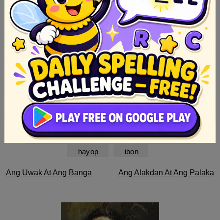
maikling kwento
pabula
tagalog
hayop
ibon
Post
Ang Uwak At Ang Banga
Ang Alakdan At Ang Palaka
navigation