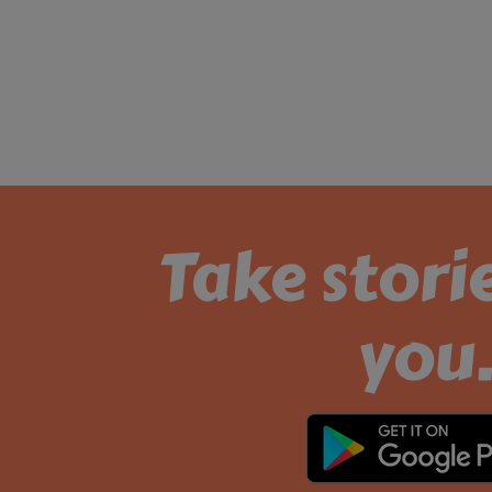
Take stori
you