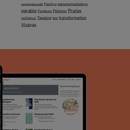
pananampalataya
Pamilya
pagpapakasakit
parable
Prutas
Pilipinas
Parabula
transformation
Tagalog
top
resilience
Visayas