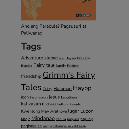
Ano ang Parabula? Pagsusuri at
Paliwanag
Tags
Adventure
alamat
bravery
Bayani
aral
Fairy tale
family
Bundok
Folklore
Grimm's Fairy
friendship
Tales
Hayop
Halaman
Gulay
jesus
ibon
kabutihan
Inspirasyon
kalikasan
kindness
kultura
Kwento
lugar
Luzon
Kwentong May Aral
love
Mindanao
Magic
pag-ibig
Pabula
pag-asa
pagkakaisa
pagpapahalaga sa kalikasan