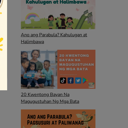
Ano ang Parabula? Kahulugan at
Halimbawa
20 Kwentong Bayan Na
Magugustuhan Ng Mga Bata