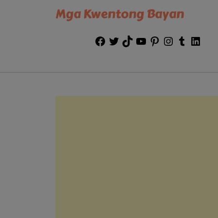
Mga Kwentong Bayan
Facebook
Twitter
TikTok
YouTube
Pinterest
Instagram
Tumblr
Link