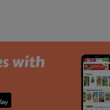
es with
.