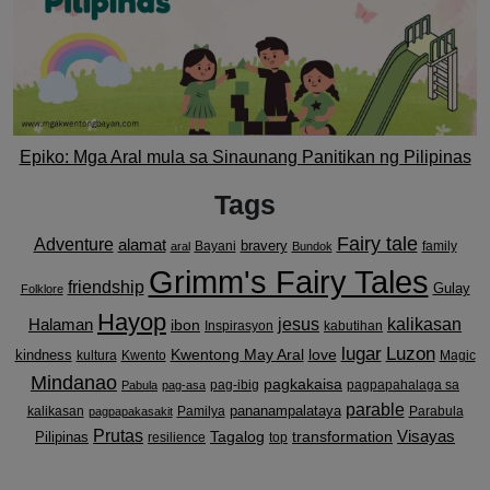
Epiko: Mga Aral mula sa Sinaunang Panitikan ng Pilipinas
Tags
Fairy tale
Adventure
alamat
bravery
Bayani
family
aral
Bundok
Grimm's Fairy Tales
friendship
Gulay
Folklore
Hayop
kalikasan
Halaman
jesus
ibon
Inspirasyon
kabutihan
lugar
Luzon
Kwentong May Aral
love
kindness
kultura
Kwento
Magic
Mindanao
pagkakaisa
pag-ibig
pagpapahalaga sa
Pabula
pag-asa
parable
pananampalataya
kalikasan
Pamilya
Parabula
pagpapakasakit
Prutas
Visayas
transformation
Pilipinas
Tagalog
resilience
top