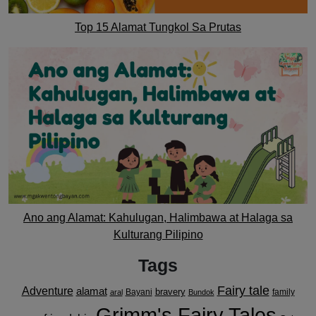
Top 15 Alamat Tungkol Sa Prutas
Ano ang Alamat: Kahulugan, Halimbawa at Halaga sa
Kulturang Pilipino
Tags
Fairy tale
Adventure
alamat
bravery
Bayani
family
aral
Bundok
Grimm's Fairy Tales