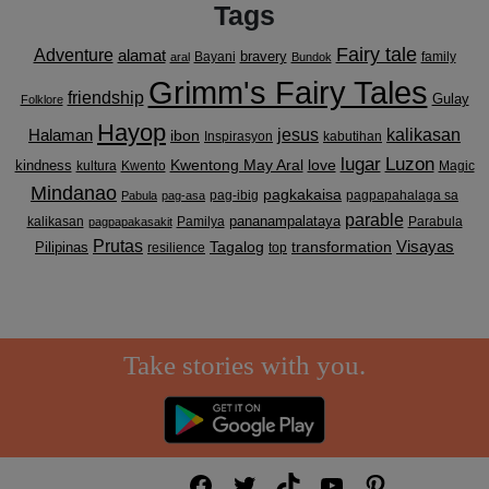
Tags
Fairy tale
Adventure
alamat
bravery
Bayani
family
aral
Bundok
Grimm's Fairy Tales
friendship
Gulay
Folklore
Hayop
kalikasan
Halaman
jesus
ibon
Inspirasyon
kabutihan
lugar
Luzon
Kwentong May Aral
love
kindness
kultura
Kwento
Magic
Mindanao
pagkakaisa
pag-ibig
pagpapahalaga sa
Pabula
pag-asa
parable
pananampalataya
kalikasan
Pamilya
Parabula
pagpapakasakit
Prutas
Visayas
transformation
Pilipinas
Tagalog
resilience
top
Take stories with you.
Facebook
Twitter
TikTok
YouTube
Pinterest