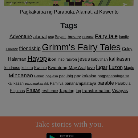
Pagkakaiba ng Parabula, Alamat, at Kuwento
Tags
Fairy tale
Adventure
alamat
bravery
Bayani
family
aral
Bundok
Grimm's Fairy Tales
friendship
Gulay
Folklore
Hayop
kalikasan
Halaman
jesus
ibon
Inspirasyon
kabutihan
lugar
Luzon
Kwentong May Aral
love
kindness
kultura
Kwento
Magic
Mindanao
pagkakaisa
pag-ibig
pagpapahalaga sa
Pabula
pag-asa
parable
pananampalataya
kalikasan
Pamilya
Parabula
pagpapakasakit
Prutas
Visayas
transformation
Pilipinas
Tagalog
resilience
top
Take stories with you.