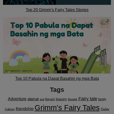
Top 20 Grimm’s Fairy Tales Stories
Top 10 Pabula na Dapat Basahin ng mga Bata
Tags
Fairy tale
Adventure
alamat
bravery
Bayani
family
aral
Bundok
Grimm's Fairy Tales
friendship
Gulay
Folklore