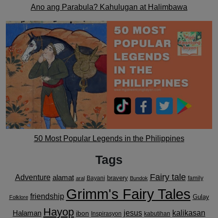
Ano ang Parabula? Kahulugan at Halimbawa
50 Most Popular Legends in the Philippines
Tags
Fairy tale
Adventure
alamat
bravery
Bayani
family
aral
Bundok
Grimm's Fairy Tales
friendship
Gulay
Folklore
Hayop
kalikasan
Halaman
jesus
ibon
Inspirasyon
kabutihan