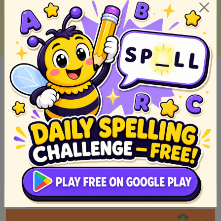
Ano ang Pabula? Kahulugan, Halimbawa, at Aral para sa
Lahat