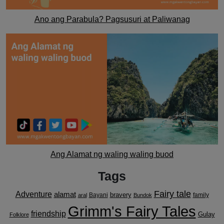
Ano ang Parabula? Pagsusuri at Paliwanag
Ang Alamat ng waling waling buod
Tags
Fairy tale
Adventure
alamat
bravery
Bayani
family
aral
Bundok
Grimm's Fairy Tales
friendship
Gulay
Folklore