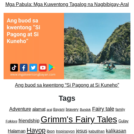
Mga Pabula: Mga Kuwentong Tagalog na Nagbibigay-Aral
Ang buod sa kwentong “Si Pagong at Si Kuneho”
Tags
Fairy tale
Adventure
alamat
bravery
Bayani
family
aral
Bundok
Grimm's Fairy Tales
friendship
Gulay
Folklore
Hayop
kalikasan
Halaman
jesus
ibon
Inspirasyon
kabutihan