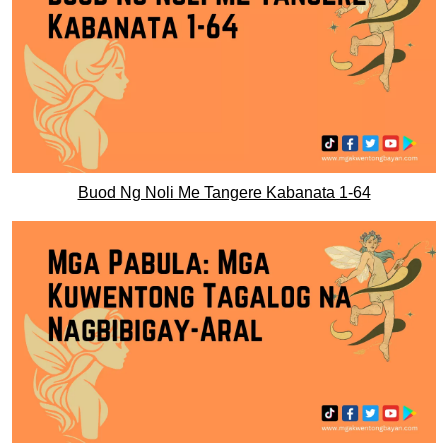
Buod Ng Noli Me Tangere Kabanata 1-64