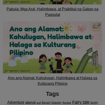
Pabula: Mga Aral, Halimbawa, at Praktikal na Gabay sa
Pagsulat
Ano ang Alamat: Kahulugan, Halimbawa at Halaga sa
Kulturang Pilipino
Tags
Fairy tale
Adventure
alamat
bravery
Bayani
family
aral
Bundok