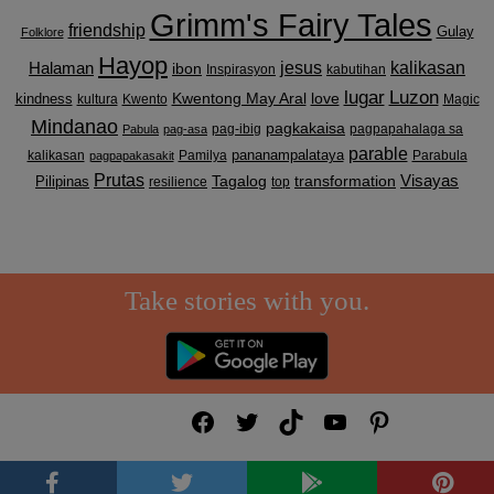
Grimm's Fairy Tales
friendship
Gulay
Folklore
Hayop
kalikasan
Halaman
jesus
ibon
Inspirasyon
kabutihan
lugar
Luzon
Kwentong May Aral
love
kindness
kultura
Kwento
Magic
Mindanao
pagkakaisa
pag-ibig
pagpapahalaga sa
Pabula
pag-asa
parable
pananampalataya
kalikasan
Pamilya
Parabula
pagpapakasakit
Prutas
Visayas
transformation
Pilipinas
Tagalog
resilience
top
Take stories with you.
Facebook
Twitter
TikTok
YouTube
Pinterest
HOME
Terms & Conditions
© 2026 MgaKwentongBayan