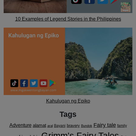
10 Examples of Legend Stories in the Philippines
Kahulugan ng Epiko
Tags
Fairy tale
Adventure
alamat
bravery
Bayani
family
aral
Bundok
Grimm's Fairy Tales