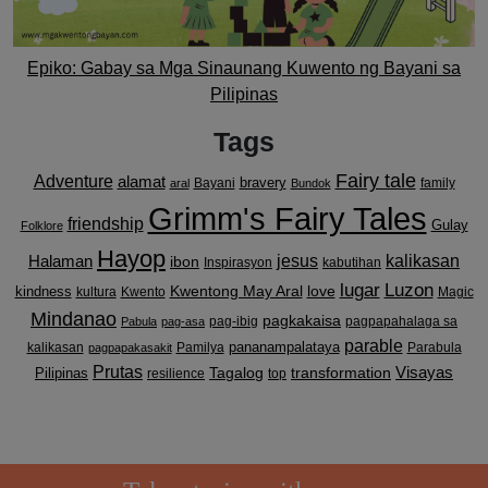
Epiko: Gabay sa Mga Sinaunang Kuwento ng Bayani sa
Pilipinas
Tags
Fairy tale
Adventure
alamat
bravery
Bayani
family
aral
Bundok
Grimm's Fairy Tales
friendship
Gulay
Folklore
Hayop
kalikasan
Halaman
jesus
ibon
Inspirasyon
kabutihan
lugar
Luzon
Kwentong May Aral
love
kindness
kultura
Kwento
Magic
Mindanao
pagkakaisa
pag-ibig
pagpapahalaga sa
Pabula
pag-asa
parable
pananampalataya
kalikasan
Pamilya
Parabula
pagpapakasakit
Prutas
Visayas
transformation
Pilipinas
Tagalog
resilience
top