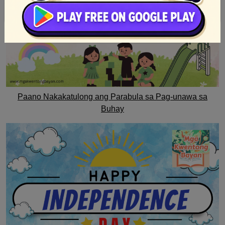
Paano Nakakatulong ang Parabula sa Pag-unawa sa
Buhay