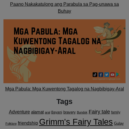
Paano Nakakatulong ang Parabula sa Pag-unawa sa
Buhay
Mga Pabula: Mga Kuwentong Tagalog na Nagbibigay-Aral
Tags
Fairy tale
Adventure
alamat
bravery
Bayani
family
aral
Bundok
Grimm's Fairy Tales
friendship
Gulay
Folklore