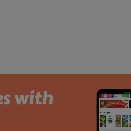
es with
.