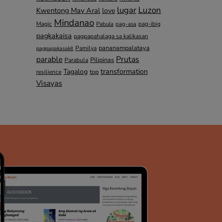
lugar
Luzon
Kwentong May Aral
love
Mindanao
Magic
pag-ibig
Pabula
pag-asa
pagkakaisa
pagpapahalaga sa kalikasan
pananampalataya
Pamilya
pagpapakasakit
parable
Prutas
Pilipinas
Parabula
transformation
Tagalog
top
resilience
Visayas