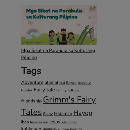
Mga Sikat na Parabula sa Kulturang
Pilipino
Tags
Adventure
alamat
bravery
Bayani
aral
Fairy tale
family
Bundok
Folklore
Grimm's Fairy
friendship
Tales
Hayop
Halaman
Gulay
jesus
ibon
kabutihan
Inspirasyon
kalikasan
kindness
kultura
Kwento