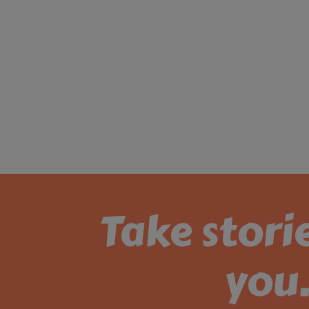
Take stori
you