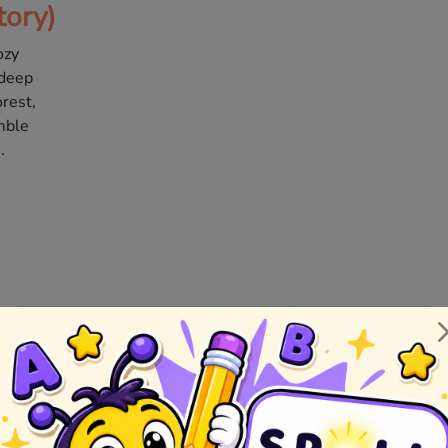
tory)
ozy
 deep
orest,
mble
.