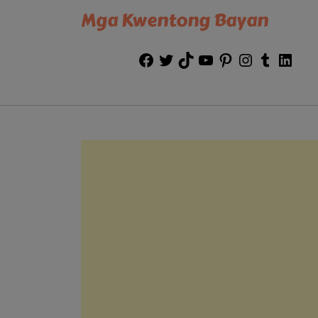
Mga Kwentong Bayan
Facebook
Twitter
TikTok
YouTube
Pinterest
Instagram
Tumblr
Link