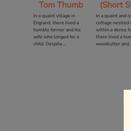
Tom Thumb
(Short S
In a quaint village in
In a quaint and c
England, there lived a
cottage nestled
humble farmer and his
within a dense f
wife who longed for a
there lived a hu
child. Despite...
woodcutter and..