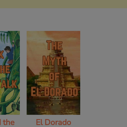
d the
El Dorado