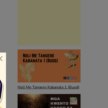
Noli Me Tangere Kabanata 1 (Buod)