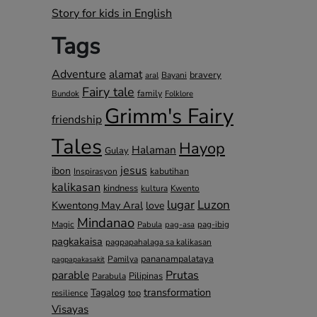
Story for kids in English
Tags
Adventure
alamat
bravery
Bayani
aral
Fairy tale
family
Bundok
Folklore
Grimm's Fairy
friendship
Tales
Hayop
Halaman
Gulay
jesus
ibon
kabutihan
Inspirasyon
kalikasan
kindness
kultura
Kwento
lugar
Luzon
Kwentong May Aral
love
Mindanao
Magic
pag-ibig
Pabula
pag-asa
pagkakaisa
pagpapahalaga sa kalikasan
pananampalataya
Pamilya
pagpapakasakit
parable
Prutas
Pilipinas
Parabula
transformation
Tagalog
top
resilience
Visayas