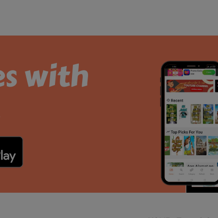
es with
.