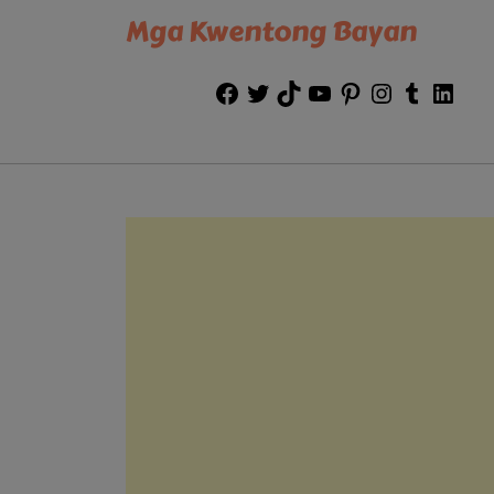
Mga Kwentong Bayan
Facebook
Twitter
TikTok
YouTube
Pinterest
Instagram
Tumblr
Link