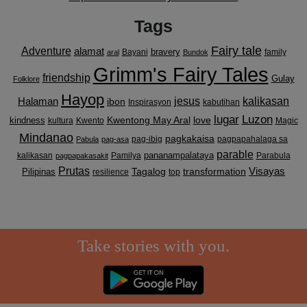
Tags
Fairy tale
Adventure
alamat
bravery
Bayani
family
aral
Bundok
Grimm's Fairy Tales
friendship
Gulay
Folklore
Hayop
kalikasan
Halaman
jesus
ibon
Inspirasyon
kabutihan
lugar
Luzon
Kwentong May Aral
love
kindness
kultura
Kwento
Magic
Mindanao
pagkakaisa
pag-ibig
pagpapahalaga sa
Pabula
pag-asa
parable
pananampalataya
kalikasan
Pamilya
Parabula
pagpapakasakit
Prutas
Visayas
transformation
Pilipinas
Tagalog
resilience
top
Take stories with you.