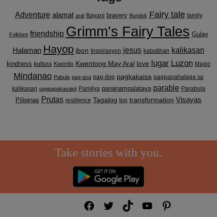
Fairy tale
Adventure
alamat
bravery
Bayani
family
aral
Bundok
Grimm's Fairy Tales
friendship
Gulay
Folklore
Hayop
kalikasan
Halaman
jesus
ibon
Inspirasyon
kabutihan
lugar
Luzon
Kwentong May Aral
love
kindness
kultura
Kwento
Magic
Mindanao
pagkakaisa
pag-ibig
pagpapahalaga sa
Pabula
pag-asa
parable
pananampalataya
kalikasan
Pamilya
Parabula
pagpapakasakit
Prutas
Visayas
transformation
Pilipinas
Tagalog
resilience
top
Take stories with you.
Facebook
Twitter
TikTok
YouTube
Pinterest