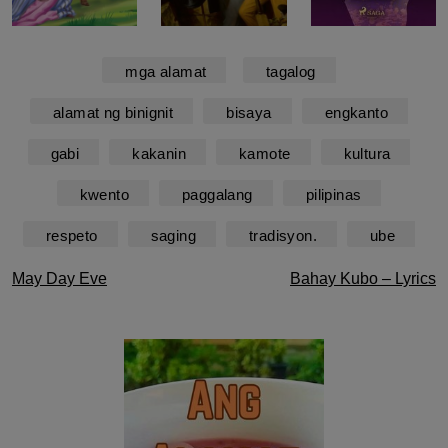
mga alamat
tagalog
alamat ng binignit
bisaya
engkanto
gabi
kakanin
kamote
kultura
kwento
paggalang
pilipinas
respeto
saging
tradisyon.
ube
Post
May Day Eve
Bahay Kubo – Lyrics
navigation