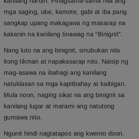
kanilang hardin. Pinagsama-sama nila ang
mga saging, ube, kamote, gabi at iba pang
sangkap upang makagawa ng masarap na
kakanin na kanilang tinawag na “Binignit”.
Nang luto na ang binignit, sinubukan nila
itong tikman at napakasarap nito. Naisip ng
mag-asawa na ibahagi ang kanilang
natuklasan sa mga kapitbahay at kaibigan.
Mula noon, naging sikat na ang binignit sa
kanilang lugar at marami ang natutong
gumawa nito.
Ngunit hindi nagtatapos ang kwento doon.