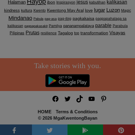
Hayop
kalikasan
Halaman
jesus
ibon
Inspirasyon
kabutihan
lugar
Luzon
Kwentong May Aral
love
kindness
kultura
Kwento
Magic
Mindanao
pagkakaisa
pag-ibig
pagpapahalaga sa
Pabula
pag-asa
parable
pananampalataya
kalikasan
Pamilya
Parabula
pagpapakasakit
Prutas
Visayas
transformation
Pilipinas
Tagalog
resilience
top
Take stories with you.
Facebook
Twitter
TikTok
YouTube
Pinterest
HOME
Terms & Conditions
© 2026 MgaKwentongBayan