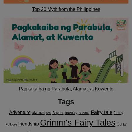
Top 20 Myth from the Philippines
Pagkakaiba ng Parabula, Alamat, at Kuwento
Tags
Fairy tale
Adventure
alamat
bravery
Bayani
family
aral
Bundok
Grimm's Fairy Tales
friendship
Gulay
Folklore