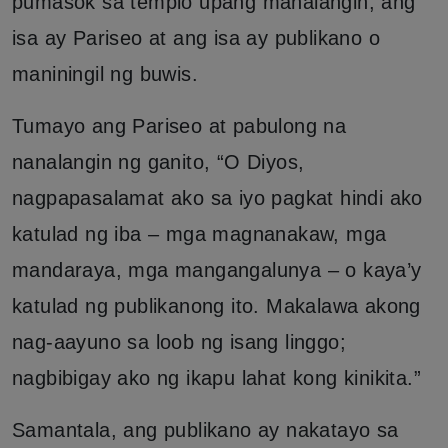
pumasok sa templo upang manalangin, ang
isa ay Pariseo at ang isa ay publikano o
maniningil ng buwis.
Tumayo ang Pariseo at pabulong na
nanalangin ng ganito, “O Diyos,
nagpapasalamat ako sa iyo pagkat hindi ako
katulad ng iba – mga magnanakaw, mga
mandaraya, mga mangangalunya – o kaya’y
katulad ng publikanong ito. Makalawa akong
nag-aayuno sa loob ng isang linggo;
nagbibigay ako ng ikapu lahat kong kinikita.”
Samantala, ang publikano ay nakatayo sa