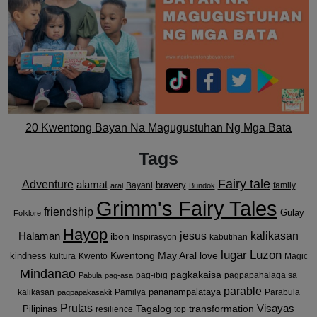
20 Kwentong Bayan Na Magugustuhan Ng Mga Bata
Tags
Fairy tale
Adventure
alamat
bravery
Bayani
family
aral
Bundok
Grimm's Fairy Tales
friendship
Gulay
Folklore
Hayop
kalikasan
Halaman
jesus
ibon
Inspirasyon
kabutihan
lugar
Luzon
Kwentong May Aral
love
kindness
kultura
Kwento
Magic
Mindanao
pagkakaisa
pag-ibig
pagpapahalaga sa
Pabula
pag-asa
parable
pananampalataya
kalikasan
Pamilya
Parabula
pagpapakasakit
Prutas
Visayas
transformation
Pilipinas
Tagalog
resilience
top