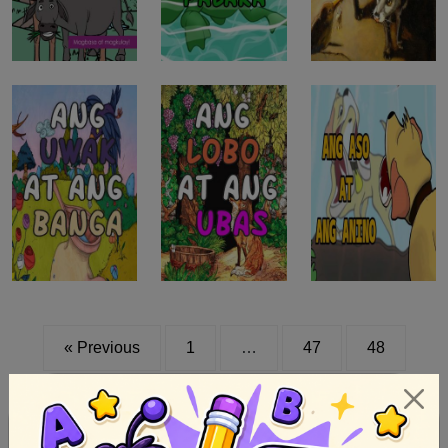
« Previous
1
…
47
48
49
50
51
Next »