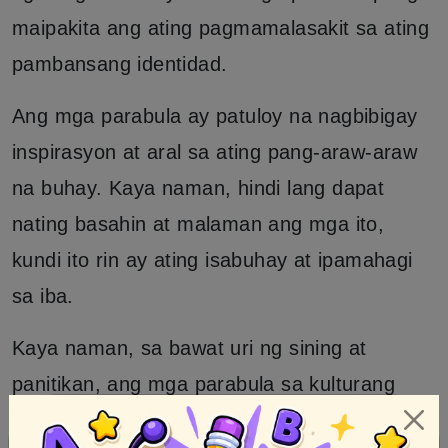
maipakita ang ating pagmamalasakit sa ating
pambansang identidad.
Ang mga parabula ay patuloy na nagbibigay
inspirasyon at aral sa ating pang-araw-araw
na buhay. Kaya naman, hindi lang dapat
nating basahin at malaman ang mga ito,
kundi ito rin ay ating isabuhay at ipamahagi
sa iba.
Kaya naman, sa bawat uri ng sining at
panitikan, ang mga parabula sa kulturang
Pilipino ay patuloy na nagbibigay-buhay sa