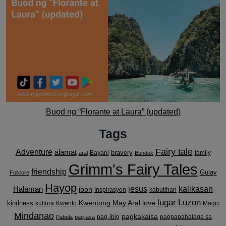
Buod ng “Florante at Laura” (updated)
Tags
Fairy tale
Adventure
alamat
bravery
Bayani
family
aral
Bundok
Grimm's Fairy Tales
friendship
Gulay
Folklore
Hayop
kalikasan
Halaman
jesus
ibon
Inspirasyon
kabutihan
lugar
Luzon
Kwentong May Aral
love
kindness
kultura
Kwento
Magic
Mindanao
pagkakaisa
pag-ibig
pagpapahalaga sa
Pabula
pag-asa